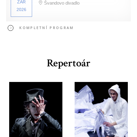
ZÁŘ
Švandovo divadlo
2026
KOMPLETNÍ PROGRAM
Repertoár