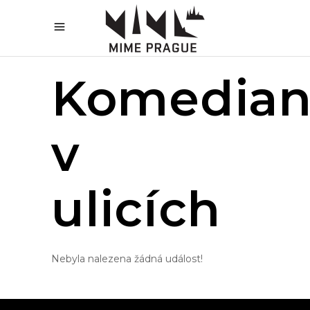
Komedian
v
ulicích
Nebyla nalezena žádná událost!